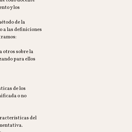
 de todo docente
nto y los
método de la
 a las definiciones
tramos:
 otros sobre la
zando para ellos
ticas de los
nificada o no
racterísticas del
mentativa.