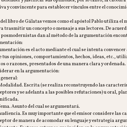
efender y justificar sus opiniones, por lo tanto, la cátedra
va y convincente para establecer vínculos entre el conocimie
 3 del libro de Gálatas vemos como el apóstol Pablo utiliza el 
 trasmitir un concepto o mensaje a sus lectores. De acuerdo
s posmodernistas dan al método de la argumentación encon
umentación:
mentación es el acto mediante el cual se intenta convencer a
e tus opiniones, comportamientos, hechos, ideas, etc., utili
s o razones, presentados de una manera clara y ordenada.
iderar en la argumentación:
general:
odalidad. Escrita (se realiza reconstruyendo las caracterís
eptores y se adelanta a las posibles refutaciones) u oral, pla
nificada.
ema. Asunto del cual se argumentará.
udiencia. Es muy importante que el emisor considere las ca
eptor de manera de acomodar su lenguaje y estrategia argu