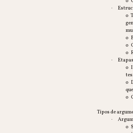
o C
· Estruc
o T
gen
mue
o B
o G
o R
· Etapas
o I
tes
o D
que
o C
Tipos de argum
· Argume
o S