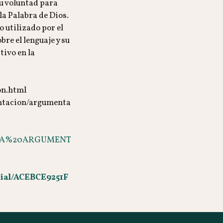
su voluntad para
la Palabra de Dios.
 utilizado por el
bre el lenguaje y su
ivo en la
on.html
ntacion/argumenta
09.LA%20ARGUMENT
orial/ACEBCE9251F