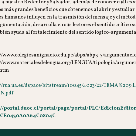
r a nuestro Redentor y Salvador, además de conocer cuál es 
os más grandes beneficios que obtenemos al abrir y estudiar 
 humanos influyen en la trasmisión del mensaje y el método
rgumentación, desarrolla en sus lectores el sentido crítico so
ién ayuda al fortalecimiento del sentido lógico-argumentat
://www.colegiosanignacio.edu.pe/abps/abp3-5/argumentaci
://www.materialesdelengua.org/LENGUA/tipologia/argume
.htm
://rua.ua.es/dspace/bitstream/10045/4023/22/TEMA%2
N.pdf
://portal.duoc.cl/portal/page/portal/PLC/EdicionEdit
4CE0430A0A64C0804C