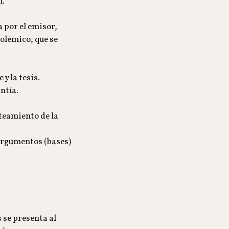
n.
 por el emisor,
olémico, que se
 y la tesis.
ntía.
nteamiento de la
 argumentos (bases)
 se presenta al