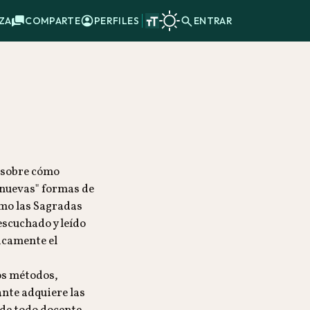
ZA
COMPARTE
PERFILES
ENTRAR
r sobre cómo
 "nuevas" formas de
ómo las Sagradas
scuchado y leído
ficamente el
os métodos,
nte adquiere las