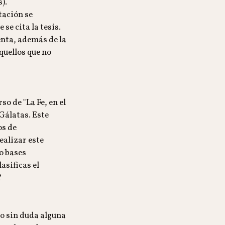
).
tación se
se cita la tesis.
nta, además de la
aquellos que no
o de "La Fe, en el
 Gálatas. Este
os de
alizar este
 o bases
asificas el
?
ro sin duda alguna