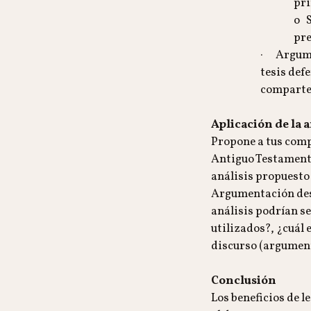
pri
o S
pre
· Argumen
tesis defe
comparten
Aplicación de la 
Propone a tus compa
Antiguo Testamento"
análisis propuesto 
Argumentación desc
análisis podrían se
utilizados?, ¿cuál 
discurso (argument
Conclusión
Los beneficios de l