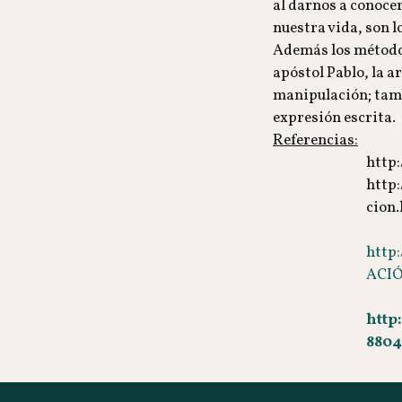
al darnos a conoce
nuestra vida, son l
Además los métodos
apóstol Pablo, la a
manipulación; tamb
expresión escrita.
Referencias:
http
http
cion
http
ACIÓ
http
880