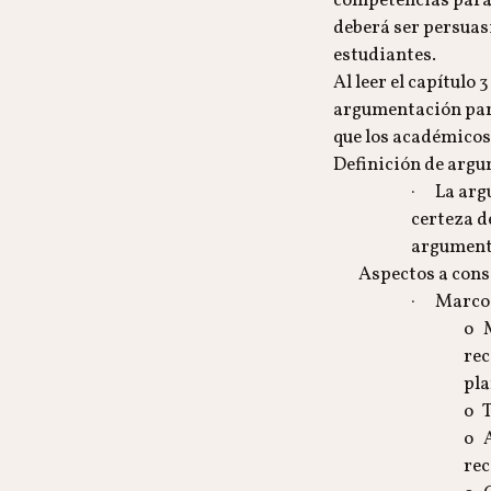
competencias para d
deberá ser persuasi
estudiantes.
Al leer el capítulo
argumentación para
que los académico
Definición de arg
· La argu
certeza d
argumento
Aspectos a cons
· Marco 
o M
rec
pla
o T
o A
rec