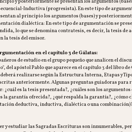
ncipio y posteriormente se presentan los argumentos (bases
ecuencial-Inductiva (progresista). En este tipo de argumen
sentan al principio los argumentos (bases) y posteriormente 
tación dialéctica: En este tipo de argumentación se prese
ndida, lo que se denomina contratesis, es decir, la tesis de 
 la tesis del emisor.
argumentación en el capítulo 3 de Gálatas:
ñeros de estudio en el grupo pequeño que analicen el discurs
, del apóstol Pablo que aparece en el capítulo 3 del libro de
deberá realizarse según la Estructura Interna, Etapas y Tip
ritas anteriormente. Algunas preguntas guiadoras para re
r: ¿cuál es la tesis presentada?, ¿cuáles son los argumentos
es la garantía ofrecida?, ¿qué respalda la garantía?, ¿cómo cl
ación deductiva, inductiva, dialéctica o una combinación)
eer y estudiar las Sagradas Escrituras son innumerables, pe