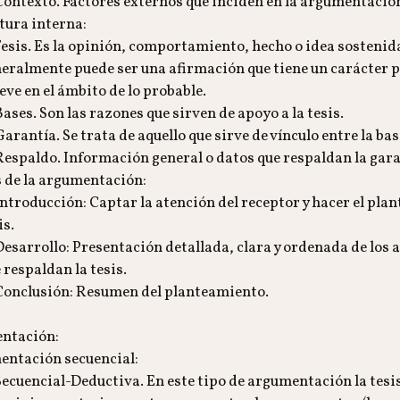
ontexto. Factores externos que inciden en la argumentació
tura interna:
esis. Es la opinión, comportamiento, hecho o idea sostenida
eralmente puede ser una afirmación que tiene un carácter p
ve en el ámbito de lo probable.
ases. Son las razones que sirven de apoyo a la tesis.
arantía. Se trata de aquello que sirve de vínculo entre la base
espaldo. Información general o datos que respaldan la gara
 de la argumentación:
ntroducción: Captar la atención del receptor y hacer el pla
is.
esarrollo: Presentación detallada, clara y ordenada de los
 respaldan la tesis.
onclusión: Resumen del planteamiento.
entación:
ntación secuencial:
ecuencial-Deductiva. En este tipo de argumentación la tesis