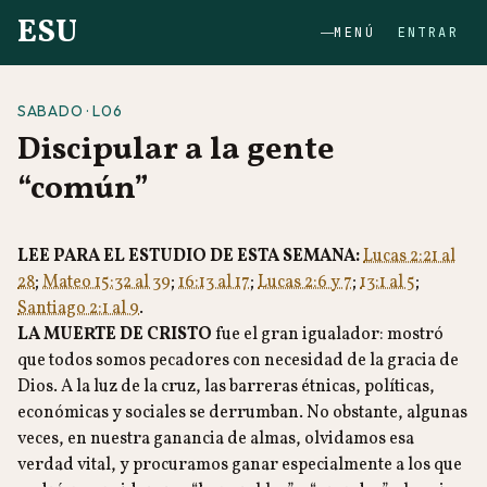
ESU
MENÚ
ENTRAR
SABADO · L06
Discipular a la gente
“común”
LEE PARA EL ESTUDIO DE ESTA SEMANA:
Lucas 2:21 al
28
;
Mateo 15:32 al 39
;
16:13 al 17
;
Lucas 2:6 y 7
;
13:1 al 5
;
Santiago 2:1 al 9
.
LA MUERTE DE CRISTO
fue el gran igualador: mostró
que todos somos pecadores con necesidad de la gracia de
Dios. A la luz de la cruz, las barreras étnicas, políticas,
económicas y sociales se derrumban. No obstante, algunas
veces, en nuestra ganancia de almas, olvidamos esa
verdad vital, y procuramos ganar especialmente a los que