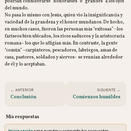
podrían considerarse “honorables” o “grandes” a los ojos
del mundo.
No pasa lo mismo con Jesús, quien vio la insignificancia y
vaciedad de la grandeza y el honor mundanos. De hecho,
en muchos casos, fueron las personas más “exitosas” –los
fariseos bien ubicados, los ricos saduceos y la aristocracia
romana– los que lo afligían más. En contraste, la gente
“común” –carpinteros, pescadores, labriegos, amas de
casa, pastores, soldados y siervos– se reunían alrededor
de él y lo aceptaban.
← ANTERIOR
SIGUIENTE →
Conclusión
Comienzos humildes
Mis respuestas
Inicia sesión
para guardar y compartir tus respuestas.