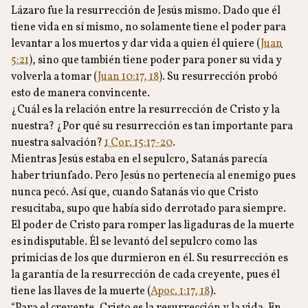
Lázaro fue la resurrección de Jesús mismo. Dado que él
tiene vida en sí mismo, no solamente tiene el poder para
levantar a los muertos y dar vida a quien él quiere (
Juan
5:21
), sino que también tiene poder para poner su vida y
volverla a tomar (
Juan 10:17, 18
). Su resurrección probó
esto de manera convincente.
¿Cuál es la relación entre la resurrección de Cristo y la
nuestra? ¿Por qué su resurrección es tan importante para
nuestra salvación?
1 Cor. 15:17-20
.
Mientras Jesús estaba en el sepulcro, Satanás parecía
haber triunfado. Pero Jesús no pertenecía al enemigo pues
nunca pecó. Así que, cuando Satanás vio que Cristo
resucitaba, supo que había sido derrotado para siempre.
El poder de Cristo para romper las ligaduras de la muerte
es indisputable. Él se levantó del sepulcro como las
primicias de los que durmieron en él. Su resurrección es
la garantía de la resurrección de cada creyente, pues él
tiene las llaves de la muerte (
Apoc. 1:17, 18
).