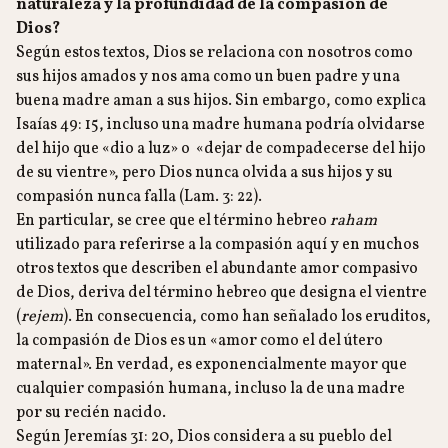
naturaleza y la profundidad de la compasión de
Dios?
Según estos textos, Dios se relaciona con nosotros como
sus hijos amados y nos ama como un buen padre y una
buena madre aman a sus hijos. Sin embargo, como explica
Isaías 49: 15, incluso una madre humana podría olvidarse
del hijo que «dio a luz» o «dejar de compadecerse del hijo
de su vientre», pero Dios nunca olvida a sus hijos y su
compasión nunca falla (Lam. 3: 22).
En particular, se cree que el término hebreo
raham
utilizado para referirse a la compasión aquí y en muchos
otros textos que describen el abundante amor compasivo
de Dios, deriva del término hebreo que designa el vientre
(
rejem
). En consecuencia, como han señalado los eruditos,
la compasión de Dios es un «amor como el del útero
maternal». En verdad, es exponencialmente mayor que
cualquier compasión humana, incluso la de una madre
por su recién nacido.
Según Jeremías 31: 20, Dios considera a su pueblo del