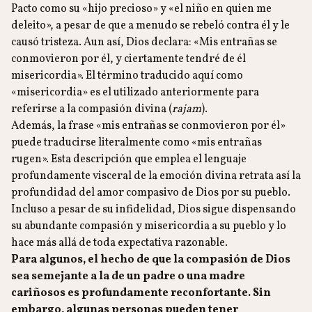
Pacto como su «hijo precioso» y «el niño en quien me
deleito», a pesar de que a menudo se rebeló contra él y le
causó tristeza. Aun así, Dios declara: «Mis entrañas se
conmovieron por él, y ciertamente tendré de él
misericordia». El término traducido aquí como
«misericordia» es el utilizado anteriormente para
referirse a la compasión divina (
rajam
).
Además, la frase «mis entrañas se conmovieron por él»
puede traducirse literalmente como «mis entrañas
rugen». Esta descripción que emplea el lenguaje
profundamente visceral de la emoción divina retrata así la
profundidad del amor compasivo de Dios por su pueblo.
Incluso a pesar de su infidelidad, Dios sigue dispensando
su abundante compasión y misericordia a su pueblo y lo
hace más allá de toda expectativa razonable.
Para algunos, el hecho de que la compasión de Dios
sea semejante a la de un padre o una madre
cariñosos es profundamente reconfortante. Sin
embargo, algunas personas pueden tener