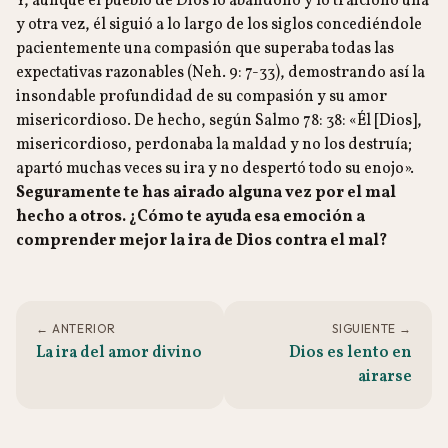
Y, aunque el pueblo de Dios lo abandonó y lo traicionó una
y otra vez, él siguió a lo largo de los siglos concediéndole
pacientemente una compasión que superaba todas las
expectativas razonables (Neh. 9: 7-33), demostrando así la
insondable profundidad de su compasión y su amor
misericordioso. De hecho, según Salmo 78: 38: «Él [Dios],
misericordioso, perdonaba la maldad y no los destruía;
apartó muchas veces su ira y no despertó todo su enojo».
Seguramente te has airado alguna vez por el mal
hecho a otros. ¿Cómo te ayuda esa emoción a
comprender mejor la ira de Dios contra el mal?
← ANTERIOR
SIGUIENTE →
La ira del amor divino
Dios es lento en
airarse