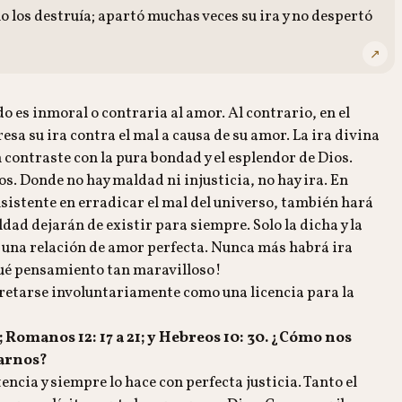
o los destruía; apartó muchas veces su ira y no despertó
↗
o es inmoral o contraria al amor. Al contrario, en el
sa su ira contra el mal a causa de su amor. La ira divina
n contraste con la pura bondad y el esplendor de Dios.
ios. Donde no hay maldad ni injusticia, no hay ira. En
sistente en erradicar el mal del universo, también hará
aldad dejarán de existir para siempre. Solo la dicha y la
e una relación de amor perfecta. Nunca más habrá ira
Qué pensamiento tan maravilloso!
pretarse involuntariamente como una licencia para la
; Romanos 12: 17 a 21; y Hebreos 10: 30. ¿Cómo nos
garnos?
encia y siempre lo hace con perfecta justicia. Tanto el