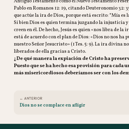
Antiguo Testamento como el Nuevo Testamento reserv
Pablo en Romanos 12: 19, citando Deuteronomio 32: 
que actúe la ira de Dios, porque está escrito: “Mía es 
Si bien Dios es quien termina juzgando la injusticia y
creen en él. De hecho, Jesús es quien «nos libra de la ir
está de acuerdo con el plan de Dios: «Dios no nos ha 
nuestro Señor Jesucristo» (1 Tes. 5: 9). La ira divina 
liberados de ella gracias a Cristo.
¿De qué manera la expiación de Cristo ha preservad
Puesto que se ha hecho esa provisión para cada u
más misericordiosos deberíamos ser con los de
← ANTERIOR
Dios no se complace en afligir