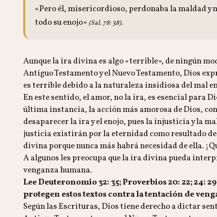
«Pero él, misericordioso, perdonaba la maldad y n
todo su enojo»
(Sal. 78: 38).
Aunque la ira divina es algo «terrible», de ningún mod
Antiguo Testamento y el Nuevo Testamento, Dios expre
es terrible debido a la naturaleza insidiosa del mal e
En este sentido, el amor, no la ira, es esencial para D
última instancia, la acción más amorosa de Dios, con
desaparecer la ira y el enojo, pues la injusticia y la m
justicia existirán por la eternidad como resultado d
divina porque nunca más habrá necesidad de ella. ¡
A algunos les preocupa que la ira divina pueda inter
venganza humana.
Lee Deuteronomio 32: 35; Proverbios 20: 22; 24: 29
protegen estos textos contra la tentación de ven
Según las Escrituras, Dios tiene derecho a dictar sent