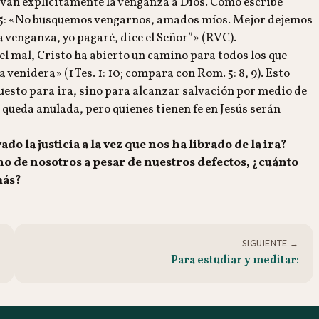
an explícitamente la venganza a Dios. Como escribe
35: «No busquemos vengarnos, amados míos. Mejor dejemos
la venganza, yo pagaré, dice el Señor”» (RVC).
 el mal, Cristo ha abierto un camino para todos los que
a venidera» (1 Tes. 1: 10; compara con Rom. 5: 8, 9). Esto
puesto para ira, sino para alcanzar salvación por medio de
no queda anulada, pero quienes tienen fe en Jesús serán
o la justicia a la vez que nos ha librado de la ira?
no de nosotros a pesar de nuestros defectos, ¿cuánto
más?
SIGUIENTE →
Para estudiar y meditar: