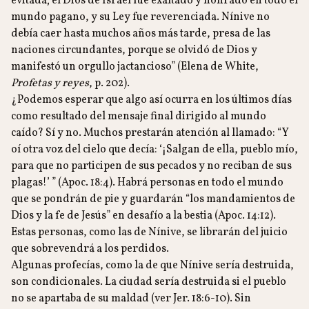
evitada; el Dios de Israel fue exaltado y honrado en todo el
mundo pagano, y su Ley fue reverenciada. Nínive no
debía caer hasta muchos años más tarde, presa de las
naciones circundantes, porque se olvidó de Dios y
manifestó un orgullo jactancioso” (Elena de White,
Profetas y reyes
, p. 202).
¿Podemos esperar que algo así ocurra en los últimos días
como resultado del mensaje final dirigido al mundo
caído? Sí y no. Muchos prestarán atención al llamado: “Y
oí otra voz del cielo que decía: ‘¡Salgan de ella, pueblo mío,
para que no participen de sus pecados y no reciban de sus
plagas!’ ” (Apoc. 18:4). Habrá personas en todo el mundo
que se pondrán de pie y guardarán “los mandamientos de
Dios y la fe de Jesús” en desafío a la bestia (Apoc. 14:12).
Estas personas, como las de Nínive, se librarán del juicio
que sobrevendrá a los perdidos.
Algunas profecías, como la de que Nínive sería destruida,
son condicionales. La ciudad sería destruida si el pueblo
no se apartaba de su maldad (ver Jer. 18:6-10). Sin