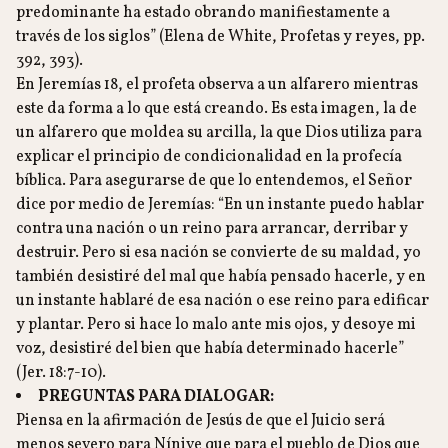
predominante ha estado obrando manifiestamente a
través de los siglos” (Elena de White, Profetas y reyes, pp.
392, 393).
En Jeremías 18, el profeta observa a un alfarero mientras
este da forma a lo que está creando. Es esta imagen, la de
un alfarero que moldea su arcilla, la que Dios utiliza para
explicar el principio de condicionalidad en la profecía
bíblica. Para asegurarse de que lo entendemos, el Señor
dice por medio de Jeremías: “En un instante puedo hablar
contra una nación o un reino para arrancar, derribar y
destruir. Pero si esa nación se convierte de su maldad, yo
también desistiré del mal que había pensado hacerle, y en
un instante hablaré de esa nación o ese reino para edificar
y plantar. Pero si hace lo malo ante mis ojos, y desoye mi
voz, desistiré del bien que había determinado hacerle”
(Jer. 18:7-10).
PREGUNTAS PARA DIALOGAR:
Piensa en la afirmación de Jesús de que el Juicio será
menos severo para Nínive que para el pueblo de Dios que