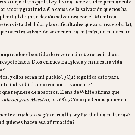
isto dejó claro que la Ley divina tiene validez permanente
r amor y gratitud a él a causa de la salvación que nos ha
lenitud de una relación salvadora con él. Mientras
(en vista del dolor y las dificultades que acarrea violarla),
ue nuestra salvación se encuentra en Jesús, no en nuestro
 comprender el sentido de reverencia que necesitaban.
respeto hacia Dios en nuestra iglesia y en nuestra vida
ra?
ios, y ellos serán mi pueblo”. ¿Qué significa esto para
tanto individual como corporativamente?
 que requiere de nosotros. Elena de White afirma que
 vida del gran Maestro
, p. 268). ¿Cómo podemos poner en
e escuchado según el cual la Ley fue abolida en la cruz?
ad quienes hacen esa afirmación?