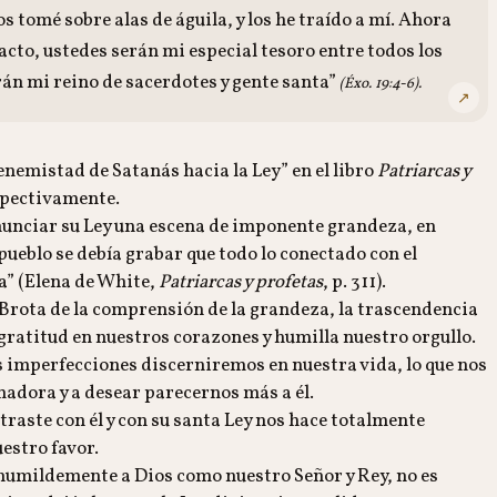
os tomé sobre alas de águila, y los he traído a mí. Ahora
acto, ustedes serán mi especial tesoro entre todos los
erán mi reino de sacerdotes y gente santa”
(Éxo. 19:4-6).
↗
a enemistad de Satanás hacia la Ley” en el libro
Patriarcas y
espectivamente.
onunciar su Ley una escena de imponente grandeza, en
 pueblo se debía grabar que todo lo conectado con el
a” (Elena de White,
Patriarcas y profetas
, p. 311).
. Brota de la comprensión de la grandeza, la trascendencia
 gratitud en nuestros corazones y humilla nuestro orgullo.
 imperfecciones discerniremos en nuestra vida, lo que nos
madora y a desear parecernos más a él.
raste con él y con su santa Ley nos hace totalmente
estro favor.
 humildemente a Dios como nuestro Señor y Rey, no es