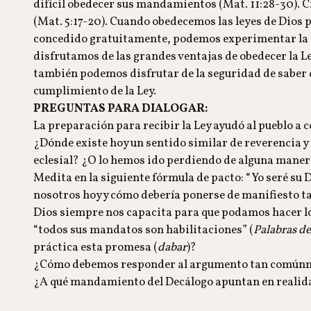
difícil obedecer sus mandamientos (Mat. 11:28-30). Cr
(Mat. 5:17-20). Cuando obedecemos las leyes de Dios po
concedido gratuitamente, podemos experimentar la p
disfrutamos de las grandes ventajas de obedecer la Ley 
también podemos disfrutar de la seguridad de saber q
cumplimiento de la Ley.
PREGUNTAS PARA DIALOGAR:
La preparación para recibir la Ley ayudó al pueblo a
¿Dónde existe hoy un sentido similar de reverencia y 
eclesial? ¿O lo hemos ido perdiendo de alguna mane
Medita en la siguiente fórmula de pacto: “Yo seré su D
nosotros hoy y cómo debería ponerse de manifiesto 
Dios siempre nos capacita para que podamos hacer lo
“todos sus mandatos son habilitaciones” (
Palabras de
práctica esta promesa (
dabar
)?
¿Cómo debemos responder al argumento tan comúnment
¿A qué mandamiento del Decálogo apuntan en realid