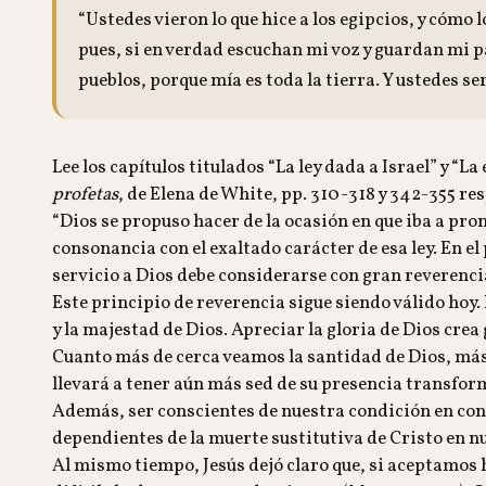
“Ustedes vieron lo que hice a los egipcios, y cómo l
pues, si en verdad escuchan mi voz y guardan mi p
pueblos, porque mía es toda la tierra. Y ustedes s
Lee los capítulos titulados “La ley dada a Israel” y “L
profetas
, de Elena de White, pp. 310-318 y 342-355 r
“Dios se propuso hacer de la ocasión en que iba a pr
consonancia con el exaltado carácter de esa ley. En el
servicio a Dios debe considerarse con gran reverenci
Este principio de reverencia sigue siendo válido hoy
y la majestad de Dios. Apreciar la gloria de Dios crea
Cuanto más de cerca veamos la santidad de Dios, más
llevará a tener aún más sed de su presencia transfor
Además, ser conscientes de nuestra condición en cont
dependientes de la muerte sustitutiva de Cristo en nu
Al mismo tiempo, Jesús dejó claro que, si aceptamos