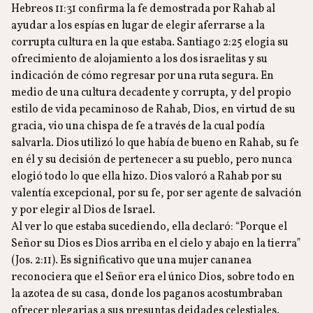
Hebreos 11:31 confirma la fe demostrada por Rahab al
ayudar a los espías en lugar de elegir aferrarse a la
corrupta cultura en la que estaba. Santiago 2:25 elogia su
ofrecimiento de alojamiento a los dos israelitas y su
indicación de cómo regresar por una ruta segura. En
medio de una cultura decadente y corrupta, y del propio
estilo de vida pecaminoso de Rahab, Dios, en virtud de su
gracia, vio una chispa de fe a través de la cual podía
salvarla. Dios utilizó lo que había de bueno en Rahab, su fe
en él y su decisión de pertenecer a su pueblo, pero nunca
elogió todo lo que ella hizo. Dios valoró a Rahab por su
valentía excepcional, por su fe, por ser agente de salvación
y por elegir al Dios de Israel.
Al ver lo que estaba sucediendo, ella declaró: “Porque el
Señor su Dios es Dios arriba en el cielo y abajo en la tierra”
(Jos. 2:11). Es significativo que una mujer cananea
reconociera que el Señor era el único Dios, sobre todo en
la azotea de su casa, donde los paganos acostumbraban
ofrecer plegarias a sus presuntas deidades celestiales.