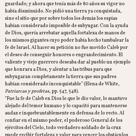
guardado; y ahora que tenía más de 80 años su vigor no
había disminuido. No pidió una tierra ya conquistada,
sino el sitio que por sobre todos los demás los espías
habían considerado imposible de subyugar. Con la ayuda
de Dios, quería arrebatar aquella fortaleza de manos de
los mismos gigantes cuyo poder había hecho tambalear la
fe de Israel. Al hacer su petición no fue movido Caleb por
el deseo de conseguir honores o engrandecimiento. El
valiente y viejo guerrero deseaba dar al pueblo un ejemplo
que honrara a Dios, y alentar a las tribus para que
subyugaran completamente la tierra que sus padres
habían considerado inconquistable” (Elena de White,
Patriarcas y profetas
, pp. 547, 548).
“Fue la fe de Caleb en Dios lo que le dio valor, lo mantuvo
alejado del temor humano y lo capacitó para mantenerse
audaz e inquebrantablemente en defensa de lo recto. Al
confiar en el mismo poder, el poderoso General de los
ejércitos del Cielo, todo verdadero soldado de la cruz
puede recibir fortaleza y valor para vencer los obstáculos