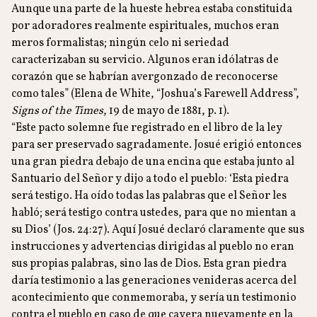
Aunque una parte de la hueste hebrea estaba constituida
por adoradores realmente espirituales, muchos eran
meros formalistas; ningún celo ni seriedad
caracterizaban su servicio. Algunos eran idólatras de
corazón que se habrían avergonzado de reconocerse
como tales” (Elena de White, “Joshua’s Farewell Address”,
Signs of the Times
, 19 de mayo de 1881, p. 1).
“Este pacto solemne fue registrado en el libro de la ley
para ser preservado sagradamente. Josué erigió entonces
una gran piedra debajo de una encina que estaba junto al
Santuario del Señor y dijo a todo el pueblo: ‘Esta piedra
será testigo. Ha oído todas las palabras que el Señor les
habló; será testigo contra ustedes, para que no mientan a
su Dios’ (Jos. 24:27). Aquí Josué declaró claramente que sus
instrucciones y advertencias dirigidas al pueblo no eran
sus propias palabras, sino las de Dios. Esta gran piedra
daría testimonio a las generaciones venideras acerca del
acontecimiento que conmemoraba, y sería un testimonio
contra el pueblo en caso de que cayera nuevamente en la