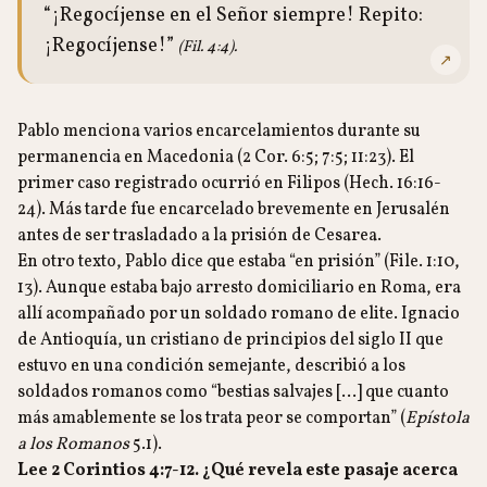
“¡Regocíjense en el Señor siempre! Repito:
¡Regocíjense!”
(Fil. 4:4).
↗
Pablo menciona varios encarcelamientos durante su
permanencia en Macedonia (2 Cor. 6:5; 7:5; 11:23). El
primer caso registrado ocurrió en Filipos (Hech. 16:16-
24). Más tarde fue encarcelado brevemente en Jerusalén
antes de ser trasladado a la prisión de Cesarea.
En otro texto, Pablo dice que estaba “en prisión” (File. 1:10,
13). Aunque estaba bajo arresto domiciliario en Roma, era
allí acompañado por un soldado romano de elite. Ignacio
de Antioquía, un cristiano de principios del siglo II que
estuvo en una condición semejante, describió a los
soldados romanos como “bestias salvajes […] que cuanto
más amablemente se los trata peor se comportan” (
Epístola
a los Romanos
5.1).
Lee 2 Corintios 4:7-12. ¿Qué revela este pasaje acerca