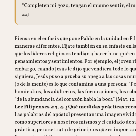
“Completen mi gozo, tengan el mismo sentir, el
2:2).
Piensa en el énfasis que pone Pablo en la unidad en F
maneras diferentes. Fíjate también en su énfasis en 
que los líderes religiosos tendían a hacer hincapié e
pensamientos y sentimientos. Por ejemplo, el joven r
embargo, cuando Jesús le dijo que vendiera todo lo que 
siguiera, Jesús puso a prueba su apego a las cosas mu
(o de la mente) es lo que contamina a una persona: “P
homicidios, los adulterios, las fornicaciones, los robo
“de la abundancia del corazón habla la boca” (Mat. 12:
Lee Filipenses 2:3, 4. ¿Qué medidas prácticas rec
Las palabras del apóstol presentan una imagen vívida 
como superiores a nosotros mismos y el cuidado de sus 
práctica, pero se trata de principios que es importa