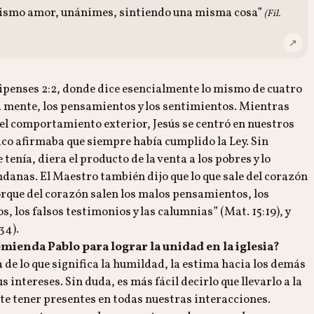
 mismo amor, unánimes, sintiendo una misma cosa”
(Fil.
↗
ilipenses 2:2, donde dice esencialmente lo mismo de cuatro
la mente, los pensamientos y los sentimientos. Mientras
n el comportamiento exterior, Jesús se centró en nuestros
ico afirmaba que siempre había cumplido la Ley. Sin
tenía, diera el producto de la venta a los pobres y lo
ndanas. El Maestro también dijo que lo que sale del corazón
orque del corazón salen los malos pensamientos, los
s, los falsos testimonios y las calumnias” (Mat. 15:19), y
34).
omienda Pablo para lograr la unidad en la iglesia?
de lo que significa la humildad, la estima hacia los demás
intereses. Sin duda, es más fácil decirlo que llevarlo a la
nte tener presentes en todas nuestras interacciones.