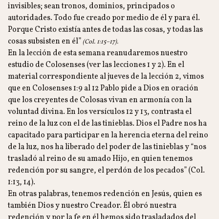
invisibles; sean tronos, dominios, principados o
autoridades. Todo fue creado por medio de él y para él.
Porque Cristo existía antes de todas las cosas, y todas las
cosas subsisten en él”
(Col. 1:15–17).
En la lección de esta semana reanudaremos nuestro
estudio de Colosenses (ver las lecciones 1 y 2). En el
material correspondiente al jueves de la lección 2, vimos
que en Colosenses 1:9 al 12 Pablo pide a Dios en oración
que los creyentes de Colosas vivan en armonía con la
voluntad divina. En los versículos 12 y 13, contrasta el
reino de la luz con el de las tinieblas. Dios el Padre nos ha
capacitado para participar en la herencia eterna del reino
de la luz, nos ha liberado del poder de las tinieblas y “nos
trasladó al reino de su amado Hijo, en quien tenemos
redención por su sangre, el perdón de los pecados” (Col.
1:13, 14).
En otras palabras, tenemos redención en Jesús, quien es
también Dios y nuestro Creador. Él obró nuestra
redención y por la fe en él hemos sido trasladados del