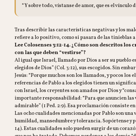
“Y sobre todo, vístanse de amor, que es el vínculo 
Tras describir las características negativas y los m
refiere a lo positivo, como si pasara de las tinieblas a 
Lee Colosenses 3:12-14. ¿Cómo son descritos los c
con las que deben “vestirse”?
Al igual que Israel, llamado por Dios a ser su pueblo es
elegidos de Dios” (Col. 3:12), sus escogidos. Sin emba
Jesús: “Porque muchos son los llamados, y pocos los e
referencias de Pablo a los elegidos tienen un significa
con Israel, los creyentes son amados por Dios y “consa
importante responsabilidad: “Para que anuncien las vir
admirable” (1 Ped. 2:9). Esa proclamación consiste en
Las ocho cualidades mencionadas por Pablo son una 
humildad, mansedumbre y tolerancia. Sopórtense y perd
14). Estas cualidades solo pueden surgir de un corazó