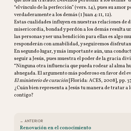
que nos ha tratado. Debemos perdonar a los demás “de 
“el vínculo de la perfección” (vers. 14), pues su amor
verdaderamente a los demás (1 Juan 4:11, 12).
Estas cualidades influyen en nuestras relaciones de 
misericordia, bondad y perdón a los demás resulta u
las personas y ser una bendición para ellas es algo 
responderán con amabilidad, y seguiremos disfrutando 
En segundo lugar, y más importante aún, una conducta 
seguir a Jesús, pues muestra el poder de la gracia div
“Ninguna otra influencia que pueda rodear al alma hu
abnegada. El argumento más poderoso en favor del ev
El ministerio de curación
[Florida: ACES, 2008], pp. 37
¿Cuán bien representa a Jesús tu manera de tratar a 
contigo?
← ANTERIOR
Renovación en el conocimiento