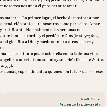
la manera que Cristo [nos] perdonó” (vers. 13). El amor es
 por nosotros nos une a él y nos permite amar
dos maneras. En primer lugar, el hecho de mostrar amor,
na bendición tanto para nosotros como para ellos. Amar a
muy gratificante. Normalmente, las personas nos
de la misericordia y el perdón de Dios (Mat. 5:7; 6:14).
tal glorifica a Dios y puede animar a otros a creer y
ina.
mana ejerce tanto poder sobre ella como la de una vida
angelio es un cristiano amante y amable” (Elena de White,
2, 373).
los demás, especialmente a quienes son tal vez descorteses
SIGUIENTE →
Viviendo la nueva vida