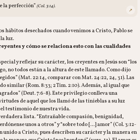
de la perfección”
(Col. 3:14).
↗
alos hábitos desechados cuando venimos a Cristo, Pablo se
la luz.
reyentes y cómo se relaciona esto con las cualidades
pecial y reflejar su carácter, los creyentes en Jesús son “los
rgo, no todos están a la altura de este llamado. Como dijo
legidos” (Mat. 22:14, comparar con Mat. 24:22, 24, 31). Las
do similar (Rom. 8:33; 2 Tim. 2:10). Además, al igual que
grados” (Deut. 7:6-8). Este privilegio conlleva una
tudes de aquel que los llamó de las tinieblas a su luz
 el testimonio de nuestra vida.
verdadera lista. “Entrañable compasión, benignidad,
ónense unos a otros” y “sobre todo [...] amor” (Col. 3:12-
n unido a Cristo, pues describen su carácter y la manera en