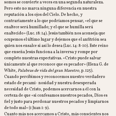
somos se convierte a veces en una segunda naturaleza.
Pero esto no marca ninguna diferencia en nuestra
reputación a los ojos del Cielo. De hecho, y
contrariamente a lo que podríamos pensar, «el que se
enaltece será humillado; y el que se humilla será
enaltecido» (Luc. 18: 14). Jesús también nos aconseja que
ocupemos el último lugar y dejemos que el anfitrión sea
quien nos ensalce si así lo desea (Luc. 14: 8-10). Este reino
que enseña Jesús funciona a la inversa y rompe por
completo nuestras expectativas. «Cristo puede salvar
únicamente al que reconoce que es pecador» (Elena G. de
White,
Palabras de vida del gran Maestro,
p. 125).
Cuando percibimos y reconocemos nuestro verdadero
estado de pecami- nosidad y nuestra desesperada
necesidad de Cristo, podemos acercarnos a él con la
certeza de que «si confesamos nuestros pecados, Dios es
fiel y justo para perdonar nuestros pecados y limpiarnos
de todo mal» (1 Juan 1: 9).
Cuanto más nos acercamos a Cristo, más conscientes nos