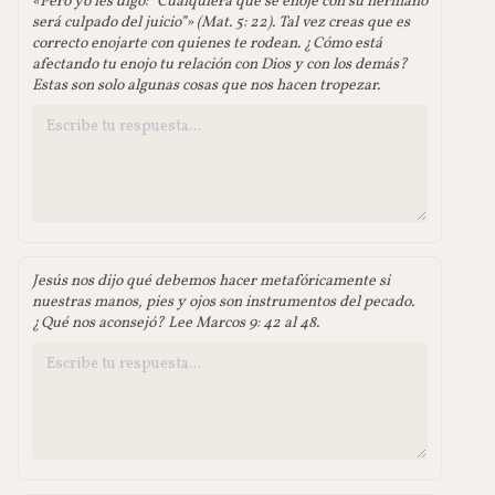
«Pero yo les digo: “Cualquiera que se enoje con su hermano
será culpado del juicio”» (Mat. 5: 22). Tal vez creas que es
correcto enojarte con quienes te rodean. ¿Cómo está
afectando tu enojo tu relación con Dios y con los demás?
Estas son solo algunas cosas que nos hacen tropezar.
Jesús nos dijo qué debemos hacer metafóricamente si
nuestras manos, pies y ojos son instrumentos del pecado.
¿Qué nos aconsejó? Lee Marcos 9: 42 al 48.