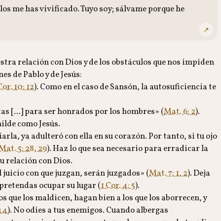
os me has vivificado. Tuyo soy; sálvame porque he
↗
tra relación con Dios y de los obstáculos que nos impiden
es de Pablo y de Jesús:
Cor. 10: 12
). Como en el caso de Sansón, la autosuficiencia te
s [...] para ser honrados por los hombres» (
Mat. 6: 2
).
milde como Jesús.
arla, ya adulteró con ella en su corazón. Por tanto, si tu ojo
Mat. 5: 28, 29
). Haz lo que sea necesario para erradicar la
tu relación con Dios.
 juicio con que juzgan, serán juzgados» (
Mat. 7: 1, 2
). Deja
o pretendas ocupar su lugar (
1 Cor. 4: 5
).
s que los maldicen, hagan bien a los que los aborrecen, y
44
). No odies a tus enemigos. Cuando albergas