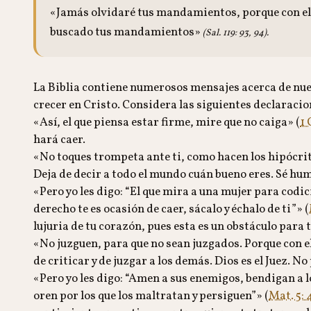
«Jamás olvidaré tus mandamientos, porque con ell
buscado tus mandamientos»
(Sal. 119: 93, 94).
La Biblia contiene numerosos mensajes acerca de nues
crecer en Cristo. Considera las siguientes declaracion
«Así, el que piensa estar firme, mire que no caiga» (
1 
hará caer.
«No toques trompeta ante ti, como hacen los hipócrita
Deja de decir a todo el mundo cuán bueno eres. Sé hu
«Pero yo les digo: “El que mira a una mujer para codici
derecho te es ocasión de caer, sácalo y échalo de ti”» (
lujuria de tu corazón, pues esta es un obstáculo para 
«No juzguen, para que no sean juzgados. Porque con el
de criticar y de juzgar a los demás. Dios es el Juez. N
«Pero yo les digo: “Amen a sus enemigos, bendigan a lo
oren por los que los maltratan y persiguen”» (
Mat. 5: 