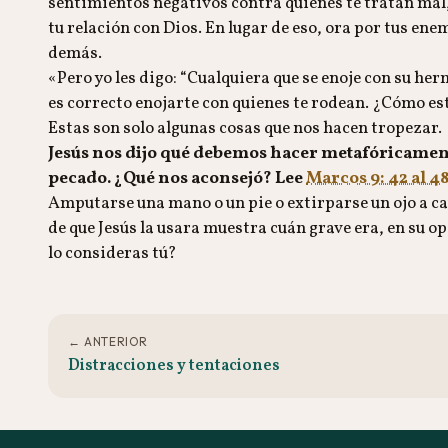
sentimientos negativos contra quienes te tratan mal
tu relación con Dios. En lugar de eso, ora por tus ene
demás.
«Pero yo les digo: “Cualquiera que se enoje con su her
es correcto enojarte con quienes te rodean. ¿Cómo est
Estas son solo algunas cosas que nos hacen tropezar.
Jesús nos dijo qué debemos hacer metafóricament
pecado. ¿Qué nos aconsejó? Lee
Marcos 9: 42 al 4
Amputarse una mano o un pie o extirparse un ojo a ca
de que Jesús la usara muestra cuán grave era, en su o
lo consideras tú?
← ANTERIOR
Distracciones y tentaciones