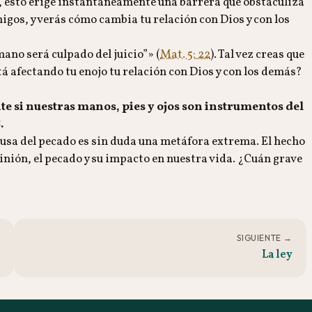
, esto erige instantáneamente una barrera que obstaculiza
migos, y verás cómo cambia tu relación con Dios y con los
mano será culpado del juicio”» (
Mat. 5: 22
). Tal vez creas que
á afectando tu enojo tu relación con Dios y con los demás?
e si nuestras manos, pies y ojos son instrumentos del
8
.
usa del pecado es sin duda una metáfora extrema. El hecho
pinión, el pecado y su impacto en nuestra vida. ¿Cuán grave
SIGUIENTE →
La ley