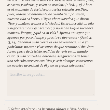
Se nos dice: «El fin de todas las cosas se acerca. Sean, pues,
sensatos y sobrios, y velen en oración» (1 Ped. 4: 7). Ahora
es el momento de fortalecer nuestra relación con Dios,
pues, independientemente de cuánto tiempo quede,
nuestra vida es breve. «Oigan ahora ustedes que dicen:
“Hoy y mañana iremos a tal ciudad. Estaremos allá un año,
y negociaremos y ganaremos”, y no saben lo que sucederá
mañana. Porque, ¿qué es su vida? Apenas un vapor que
aparece por poco tiempo y pronto se desvanece» (Sant. 4:
13, 14). Sabemos cuán cierta es esa advertencia. Tú o yo
podríamos no estar vivos antes de que termine el día. Esto
forma parte de la triste realidad de vivir en un mundo
caído. ¡Cuán crucial es, entonces, asegurarnos de tener
una relación correcta con Dios y vivir siempre conscientes
de nuestra necesidad de él y de su gracia salvadora!
El Salmo 80 ofrece una hermosa súplica a Dios. Léelo y