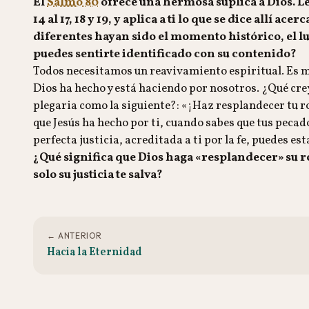
El
Salmo 80
ofrece una hermosa súplica a Dios. Lée
14 al 17, 18 y 19, y aplica a ti lo que se dice allí
diferentes hayan sido el momento histórico, el l
puedes sentirte identificado con su contenido?
Todos necesitamos un reavivamiento espiritual. Es muy
Dios ha hecho y está haciendo por nosotros. ¿Qué crey
plegaria como la siguiente?: «¡Haz resplandecer tu ro
que Jesús ha hecho por ti, cuando sabes que tus pecad
perfecta justicia, acreditada a ti por la fe, puedes est
¿Qué significa que Dios haga «resplandecer» su ro
solo su justicia te salva?
← ANTERIOR
Hacia la Eternidad