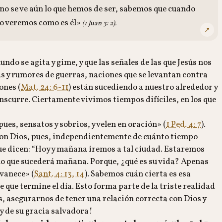
no se ve aún lo que hemos de ser, sabemos que cuando
lo veremos como es él»
(1 Juan 3: 2).
↗
o se agita y gime, y que las señales de las que Jesús nos
s y rumores de guerras, naciones que se levantan contra
ones (
Mat. 24: 6-11
) están sucediendo a nuestro alrededor y
nscurre. Ciertamente vivimos tiempos difíciles, en los que
 pues, sensatos y sobrios, y velen en oración» (
1 Ped. 4: 7
).
con Dios, pues, independientemente de cuánto tiempo
ue dicen: “Hoy y mañana iremos a tal ciudad. Estaremos
 lo que sucederá mañana. Porque, ¿qué es su vida? Apenas
vanece» (
Sant. 4: 13, 14
). Sabemos cuán cierta es esa
 que termine el día. Esto forma parte de la triste realidad
s, asegurarnos de tener una relación correcta con Dios y
y de su gracia salvadora!