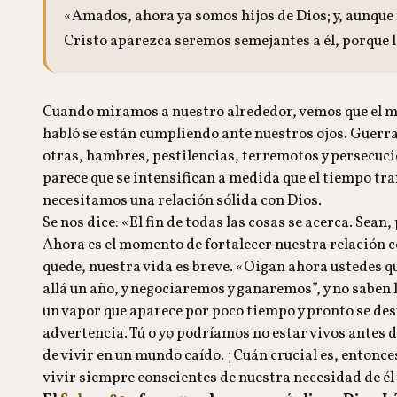
«Amados, ahora ya somos hijos de Dios; y, aunque 
Cristo aparezca seremos semejantes a él, porque 
Cuando miramos a nuestro alrededor, vemos que el mund
habló se están cumpliendo ante nuestros ojos. Guerra
otras, hambres, pestilencias, terremotos y persecuci
parece que se intensifican a medida que el tiempo tra
necesitamos una relación sólida con Dios.
Se nos dice: «El fin de todas las cosas se acerca. Sean,
Ahora es el momento de fortalecer nuestra relación 
quede, nuestra vida es breve. «Oigan ahora ustedes q
allá un año, y negociaremos y ganaremos”, y no saben
un vapor que aparece por poco tiempo y pronto se des
advertencia. Tú o yo podríamos no estar vivos antes de
de vivir en un mundo caído. ¡Cuán crucial es, entonce
vivir siempre conscientes de nuestra necesidad de él 