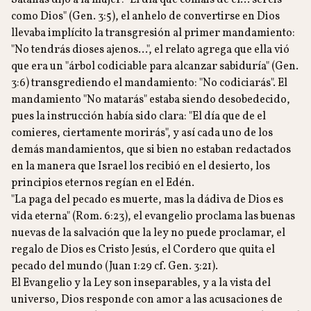
Satanás dijo a la mujer: "El día que comáis de él… seréis
como Dios" (Gen. 3:5), el anhelo de convertirse en Dios
llevaba implícito la transgresión al primer mandamiento:
"No tendrás dioses ajenos…", el relato agrega que ella vió
que era un "árbol codiciable para alcanzar sabiduría" (Gen.
3:6) transgrediendo el mandamiento: "No codiciarás". El
mandamiento "No matarás" estaba siendo desobedecido,
pues la instrucción había sido clara: "El día que de el
comieres, ciertamente morirás", y así cada uno de los
demás mandamientos, que si bien no estaban redactados
en la manera que Israel los recibió en el desierto, los
principios eternos regían en el Edén.
"La paga del pecado es muerte, mas la dádiva de Dios es
vida eterna" (Rom. 6:23), el evangelio proclama las buenas
nuevas de la salvación que la ley no puede proclamar, el
regalo de Dios es Cristo Jesús, el Cordero que quita el
pecado del mundo (Juan 1:29 cf. Gen. 3:21).
El Evangelio y la Ley son inseparables, y a la vista del
universo, Dios responde con amor a las acusaciones de