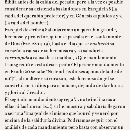
Biblia antes de la caída del pecado, pero a la vez es posible
considerar su existencia basándonos en Ezequiel 28 (la
caída del querubín protector) y en Génesis capítulos 2 y 3
(la caída del hombre).
Ezequiel describe a Satanás como un querubín grande,
hermoso y protector, quien se paseaba en el santo monte
de Dios (Eze. 28:14-19), hasta el día que se
enalteció
su
corazón a causa de su hermosura y su sabiduría
corrompida
a causa de su maldad, ¿Qué mandamiento
transgredió en esta descripción? El primer mandamiento
en Éxodo 20 señala: "No tendrás dioses ajenos delante de
mí"[1], al enaltecer su corazón, este hermoso ángel se
convirtió en un dios para sí mismo, dejando de dar honra
y gloria al Creador.
El segundo mandamiento agrega "… no te inclinarás a
ellas ni las honrarás…", su hermosura y sabiduría llegaron
a ser una "imagen" de sí mismo que honró y veneró por
encima de la sabiduría divina. Podríamos seguir con el
análisis de cada mandamiento pero basta con observar un