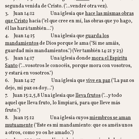
segunda venida de Cristo. ("…vendré otra vez).
3. Juan 14:12 Una iglesia que
hace las mismas obras
que Cristo
hacía ("el que cree en mí, las obras que yo hago,
él las hará también…")
4. Juan 14:15 Una iglesia que
guarda los
mandamientos
de Dios porque le ama ("Si me amáis,
guardad mis mandamientos.") (Ver también 14:21 y 23)
5. Juan 14:17 Una iglesia donde
mora el Espíritu
Santo
("…vosotros le conocéis, porque mora con vosotros,
y estará en vosotros.")
6. Juan 14:27 Una iglesia que
vive en paz
("La paz os
dejo, mi paz os doy…")
7. Juan 15:2,5,8 Una iglesia que
lleva frutos
("…y todo
aquel que lleva fruto, lo limpiará, para que lleve más
fruto.")
8. Juan 15:12 Una iglesia cuyos
miembros se aman
mutuamente
("Este es mi mandamiento: que os améis unos
a otros, como yo os he amado.")