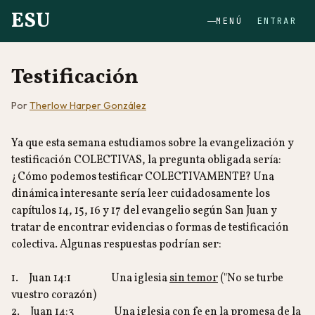
ESU
MENÚ
ENTRAR
Testificación
Por
Therlow Harper González
Ya que esta semana estudiamos sobre la evangelización y
testificación COLECTIVAS, la pregunta obligada sería:
¿Cómo podemos testificar COLECTIVAMENTE? Una
dinámica interesante sería leer cuidadosamente los
capítulos 14, 15, 16 y 17 del evangelio según San Juan y
tratar de encontrar evidencias o formas de testificación
colectiva. Algunas respuestas podrían ser:
1. Juan 14:1 Una iglesia
sin temor
("No se turbe
vuestro corazón)
2. Juan 14:3 Una iglesia
con fe
en la promesa de la