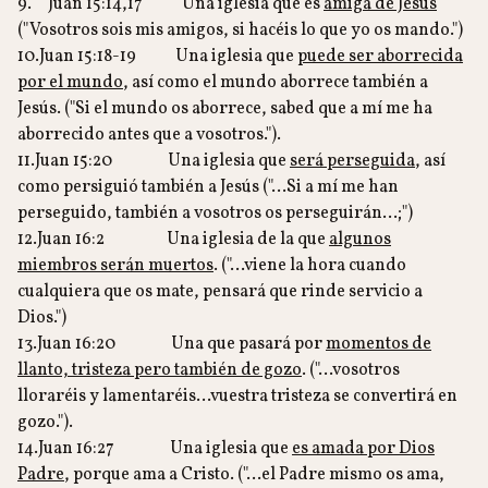
9. Juan 15:14,17 Una iglesia que es
amiga de Jesús
("Vosotros sois mis amigos, si hacéis lo que yo os mando.")
10.Juan 15:18-19 Una iglesia que
puede ser aborrecida
por el mundo
, así como el mundo aborrece también a
Jesús. ("Si el mundo os aborrece, sabed que a mí me ha
aborrecido antes que a vosotros.").
11.Juan 15:20 Una iglesia que
será perseguida
, así
como persiguió también a Jesús ("…Si a mí me han
perseguido, también a vosotros os perseguirán…;")
12.Juan 16:2 Una iglesia de la que
algunos
miembros serán muertos
. ("…viene la hora cuando
cualquiera que os mate, pensará que rinde servicio a
Dios.")
13.Juan 16:20 Una que pasará por
momentos de
llanto, tristeza pero también de gozo
. ("…vosotros
lloraréis y lamentaréis…vuestra tristeza se convertirá en
gozo.").
14.Juan 16:27 Una iglesia que
es amada por Dios
Padre
, porque ama a Cristo. ("…el Padre mismo os ama,