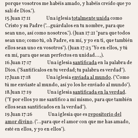
porque vosotros me habéis amado, y habéis creído que yo
salí de Dios.").
15.Juan 17:11 Una iglesia
totalmente unida
como
Cristo y su Padre ("…guárdalos en tu nombre, para que
sean uno, así como nosotros."). (Juan 17:21 "para que todos
sean uno; como tú, oh Padre, en mí, y yo en ti, que también
ellos sean uno en vosotros"). (Juan 17:23 "Yo en ellos, y tú
en mí, para que sean perfectos en unidad…,).
16.Juan 17:17 Una iglesia
santificada
en la palabra de
Dios. ("Santifícalos en tu verdad; tu palabra es verdad").
17.Juan 17:18 Una iglesia
enviada al mundo
. ("Como
tú me enviaste al mundo, así yo los he enviado al mundo").
18.Juan 17:19 Una iglesia
santificada en la verdad
.
("Y por ellos yo me santifico a mí mismo, para que también
ellos sean santificados en la verdad").
19.Juan 17:26 Una iglesia que es
repositorio del
amor divino
. ("…para que el amor con que me has amado,
esté en ellos, y yo en ellos").