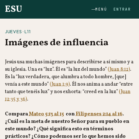
ESU
MENÚ
ENTRAR
JUEVES · L11
Imágenes de influencia
Jesús usa muchas imágenes para describirse a sí mismo y a
su iglesia. Una es “luz”. Él es “la luz del mundo”
(Juan 8:12)
.
Es la “luz verdadera, que alumbra a todo hombre, [que]
venía a este mundo”
(Juan 1:9)
. Él nos anima a andar “entre
tanto que tenéis luz” y nos exhorta: “creed en la luz”
(Juan
12:35 y 36)
.
Compara
Mateo 5:13 al 15
con
Filipenses 2:14 al 16
.
¿Cuál es la meta de nuestro Señor para su pueblo en
este mundo? ¿Qué significa esto en términos
prácticos? ¿Cómo podemos ser lo que hemos sido