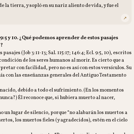
a tierra, y sopló en su nariz aliento de vida, y fue el
↗
tés 9:5 y 10. ¿Qué podemos aprender de estos pasajes
r?
ajes (Job 3:11-13; Sal. 115:17; 146:4; Ecl. 9:5, 10), escritos
 condición de los seres humanos al morir. Es cierto que a
retar con facilidad, pero no es así con estos versículos. Su
onía con las enseñanzas generales del Antiguo Testamento
 nacido, debido a todo el sufrimiento. (En los momentos
nunca?) Él reconoce que, si hubiera muerto al nacer,
o un lugar de silencio, porque “no alabarán los muertos a
ertos, los muertos fieles (y agradecidos), estén en el cielo