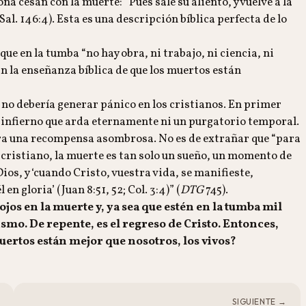
a cesan con la muerte: “Pues sale su aliento, y vuelve a la
l. 146:4). Esta es una descripción bíblica perfecta de lo
que en la tumba “no hay obra, ni trabajo, ni ciencia, ni
an la enseñanza bíblica de que los muertos están
 no debería generar pánico en los cristianos. En primer
un infierno que arda eternamente ni un purgatorio temporal.
pera una recompensa asombrosa. No es de extrañar que “para
 el cristiano, la muerte es tan solo un sueño, un momento de
Dios, y ‘cuando Cristo, vuestra vida, se manifieste,
 gloria’ (Juan 8:51, 52; Col. 3:4)” (
DTG
745).
ojos en la muerte y, ya sea que estén en la tumba mil
ismo. De repente, es el regreso de Cristo. Entonces,
uertos están mejor que nosotros, los vivos?
SIGUIENTE →