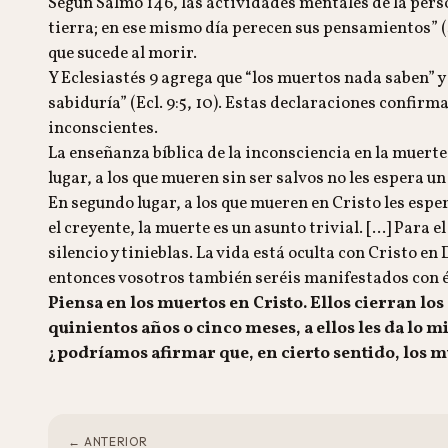
Según Salmo 146, las actividades mentales de la person
tierra; en ese mismo día perecen sus pensamientos” (Sa
que sucede al morir.
Y Eclesiastés 9 agrega que “los muertos nada saben” y 
sabiduría” (Ecl. 9:5, 10). Estas declaraciones confirm
inconscientes.
La enseñanza bíblica de la inconsciencia en la muerte
lugar, a los que mueren sin ser salvos no les espera 
En segundo lugar, a los que mueren en Cristo les es
el creyente, la muerte es un asunto trivial. [...] Para
silencio y tinieblas. La vida está oculta con Cristo en 
entonces vosotros también seréis manifestados con él en
Piensa en los muertos en Cristo. Ellos cierran los 
quinientos años o cinco meses, a ellos les da lo m
¿podríamos afirmar que, en cierto sentido, los m
← ANTERIOR