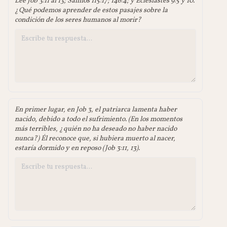
Lee Job 3:11 al 13; Salmos 115:17; 146:4; y Eclesiastés 9:5 y 10.
¿Qué podemos aprender de estos pasajes sobre la
condición de los seres humanos al morir?
En primer lugar, en Job 3, el patriarca lamenta haber
nacido, debido a todo el sufrimiento. (En los momentos
más terribles, ¿quién no ha deseado no haber nacido
nunca?) Él reconoce que, si hubiera muerto al nacer,
estaría dormido y en reposo (Job 3:11, 13).