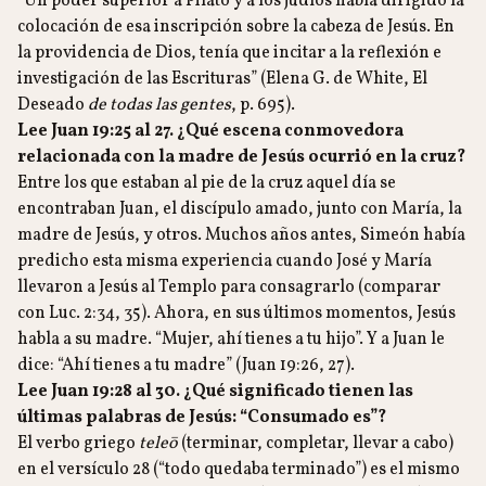
“Un poder superior a Pilato y a los judíos había dirigido la
colocación de esa inscripción sobre la cabeza de Jesús. En
la providencia de Dios, tenía que incitar a la reflexión e
investigación de las Escrituras” (Elena G. de White, El
Deseado
de todas las gentes
, p. 695).
Lee Juan 19:25 al 27. ¿Qué escena conmovedora
relacionada con la madre de Jesús ocurrió en la cruz?
Entre los que estaban al pie de la cruz aquel día se
encontraban Juan, el discípulo amado, junto con María, la
madre de Jesús, y otros. Muchos años antes, Simeón había
predicho esta misma experiencia cuando José y María
llevaron a Jesús al Templo para consagrarlo (comparar
con Luc. 2:34, 35). Ahora, en sus últimos momentos, Jesús
habla a su madre. “Mujer, ahí tienes a tu hijo”. Y a Juan le
dice: “Ahí tienes a tu madre” (Juan 19:26, 27).
Lee Juan 19:28 al 30. ¿Qué significado tienen las
últimas palabras de Jesús: “Consumado es”?
El verbo griego
teleō
(terminar, completar, llevar a cabo)
en el versículo 28 (“todo quedaba terminado”) es el mismo