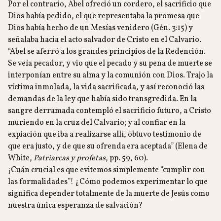
Por el contrario, Abel ofreció un cordero, el sacrificio que
Dios había pedido, el que representaba la promesa que
Dios había hecho de un Mesías venidero (Gén. 3:15) y
señalaba hacia el acto salvador de Cristo en el Calvario.
“Abel se aferró a los grandes principios de la Redención.
Se veía pecador, y vio que el pecado y su pena de muerte se
interponían entre su alma y la comunión con Dios. Trajo la
víctima inmolada, la vida sacrificada, y así reconoció las
demandas de la ley que había sido transgredida. En la
sangre derramada contempló el sacrificio futuro, a Cristo
muriendo en la cruz del Calvario; y al confiar en la
expiación que iba a realizarse allí, obtuvo testimonio de
que era justo, y de que su ofrenda era aceptada” (Elena de
White,
Patriarcas y profetas
, pp. 59, 60).
¡Cuán crucial es que evitemos simplemente “cumplir con
las formalidades”! ¿Cómo podemos experimentar lo que
significa depender totalmente de la muerte de Jesús como
nuestra única esperanza de salvación?