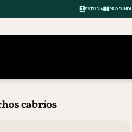
ESTUDIA
PROFUNDI
chos cabríos