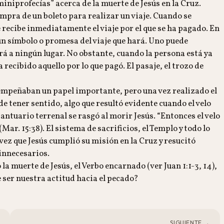
iniprofecías” acerca de la muerte de Jesús en la Cruz.
compra de un boleto para realizar un viaje. Cuando se
e recibe inmediatamente el viaje por el que se ha pagado. En
 un símbolo o promesa del viaje que hará. Uno puede
ará a ningún lugar. No obstante, cuando la persona está ya
recibido aquello por lo que pagó. El pasaje, el trozo de
empeñaban un papel importante, pero una vez realizado el
 de tener sentido, algo que resultó evidente cuando el velo
antuario terrenal se rasgó al morir Jesús. “Entonces el velo
Mar. 15:38). El sistema de sacrificios, el Templo y todo lo
vez que Jesús cumplió su misión en la Cruz y resucitó
 innecesarios.
 la muerte de Jesús, el Verbo encarnado (ver Juan 1:1-3, 14),
e ser nuestra actitud hacia el pecado?
SIGUIENTE →