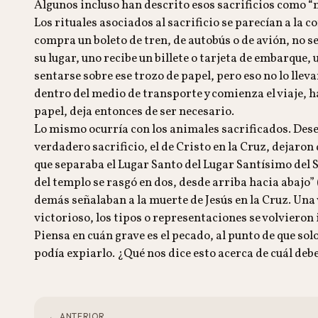
Algunos incluso han descrito esos sacrificios como “m
Los rituales asociados al sacrificio se parecían a la 
compra un boleto de tren, de autobús o de avión, no s
su lugar, uno recibe un billete o tarjeta de embarque,
sentarse sobre ese trozo de papel, pero eso no lo llev
dentro del medio de transporte y comienza el viaje, ha 
papel, deja entonces de ser necesario.
Lo mismo ocurría con los animales sacrificados. Des
verdadero sacrificio, el de Cristo en la Cruz, dejaron
que separaba el Lugar Santo del Lugar Santísimo del S
del templo se rasgó en dos, desde arriba hacia abajo” (
demás señalaban a la muerte de Jesús en la Cruz. Una 
victorioso, los tipos o representaciones se volvieron
Piensa en cuán grave es el pecado, al punto de que solo
podía expiarlo. ¿Qué nos dice esto acerca de cuál deb
← ANTERIOR