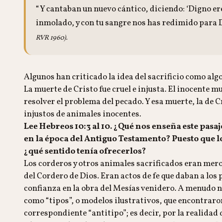
“Y cantaban un nuevo cántico, diciendo: ‘Digno eres
inmolado, y con tu sangre nos has redimido para Dio
RVR 1960).
Algunos han criticado la idea del sacrificio como algo
La muerte de Cristo fue cruel e injusta. El inocente mu
resolver el problema del pecado. Y esa muerte, la de Cr
injustos de animales inocentes.
Lee Hebreos 10:3 al 10. ¿Qué nos enseña este pasaje
en la época del Antiguo Testamento? Puesto que lo
¿qué sentido tenía ofrecerlos?
Los corderos y otros animales sacrificados eran mero
del Cordero de Dios. Eran actos de fe que daban a lo
confianza en la obra del Mesías venidero. A menudo n
como “tipos”, o modelos ilustrativos, que encontra
correspondiente “antitipo”; es decir, por la realida