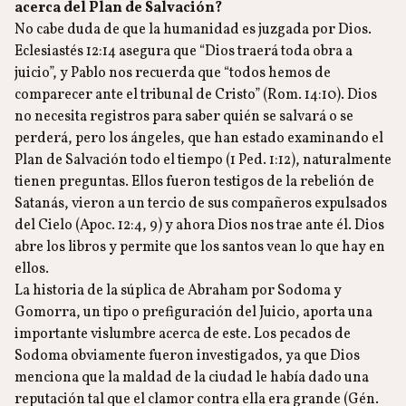
acerca del Plan de Salvación?
No cabe duda de que la humanidad es juzgada por Dios.
Eclesiastés 12:14 asegura que “Dios traerá toda obra a
juicio”, y Pablo nos recuerda que “todos hemos de
comparecer ante el tribunal de Cristo” (Rom. 14:10). Dios
no necesita registros para saber quién se salvará o se
perderá, pero los ángeles, que han estado examinando el
Plan de Salvación todo el tiempo (1 Ped. 1:12), naturalmente
tienen preguntas. Ellos fueron testigos de la rebelión de
Satanás, vieron a un tercio de sus compañeros expulsados
del Cielo (Apoc. 12:4, 9) y ahora Dios nos trae ante él. Dios
abre los libros y permite que los santos vean lo que hay en
ellos.
La historia de la súplica de Abraham por Sodoma y
Gomorra, un tipo o prefiguración del Juicio, aporta una
importante vislumbre acerca de este. Los pecados de
Sodoma obviamente fueron investigados, ya que Dios
menciona que la maldad de la ciudad le había dado una
reputación tal que el clamor contra ella era grande (Gén.