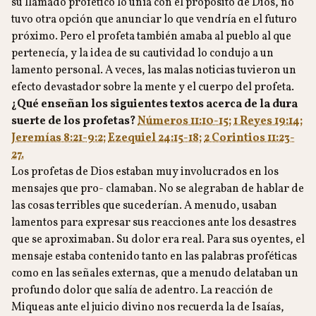
su llamado profético lo unía con el propósito de Dios, no
tuvo otra opción que anunciar lo que vendría en el futuro
próximo. Pero el profeta también amaba al pueblo al que
pertenecía, y la idea de su cautividad lo condujo a un
lamento personal. A veces, las malas noticias tuvieron un
efecto devastador sobre la mente y el cuerpo del profeta.
¿Qué enseñan los siguientes textos acerca de la dura
suerte de los profetas?
Números 11:10-15;
1 Reyes 19:14;
Jeremías 8:21-9:2;
Ezequiel 24:15-18;
2 Corintios 11:23-
27.
Los profetas de Dios estaban muy involucrados en los
mensajes que pro- clamaban. No se alegraban de hablar de
las cosas terribles que sucederían. A menudo, usaban
lamentos para expresar sus reacciones ante los desastres
que se aproximaban. Su dolor era real. Para sus oyentes, el
mensaje estaba contenido tanto en las palabras proféticas
como en las señales externas, que a menudo delataban un
profundo dolor que salía de adentro. La reacción de
Miqueas ante el juicio divino nos recuerda la de Isaías,