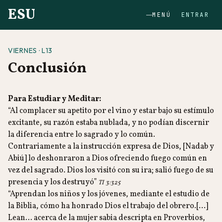
ESU
MENÚ
ENTRAR
VIERNES · L13
Conclusión
Para Estudiar y Meditar:
“Al complacer su apetito por el vino y estar bajo su estímulo
excitante, su razón estaba nublada, y no podían discernir
la diferencia entre lo sagrado y lo común.
Contrariamente a la instrucción expresa de Dios, [Nadab y
Abiú] lo deshonraron a Dios ofreciendo fuego común en
vez del sagrado. Dios los visitó con su ira; salió fuego de su
presencia y los destruyó”
TI 3:325
“Aprendan los niños y los jóvenes, mediante el estudio de
la Biblia, cómo ha honrado Dios el trabajo del obrero.[…]
Lean… acerca de la mujer sabia descripta en Proverbios,