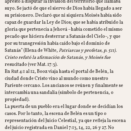
aprestó a disputar la invasión del territorio que llamaba
suyo. Se jactó de que el siervo de Dios había llegado a ser
su prisionero. Declaró que ni siquiera Moisés había sido
capaz de guardar la Ley de Dios; que se había atribuido la
gloria que pertenecía a Jehová –había cometido el mismo
pecado que hiciera desterrar a Satanás del Cielo–, y que
por su transgresión había caído bajo el dominio de
Satanás” (Elena de White,
Patriarcas y profetas, p. 511).
Cristo refutó la afirmación de Satanás, y Moisés fue
resucitado (ver Mat. 17:3).
En Rut 4:1 al 12, Booz viaja hasta el portal de Belén, la
ciudad donde Cristo vino al mundo como nuestro
Pariente cercano. Los ancianos se reúnen y finalmente se
intercambia una sandalia (símbolo de pertenencia, o
propiedad).
La puerta de un pueblo era el lugar donde se decidían los
casos. Por lo tanto, la escena de Belén es un tipo o
representación del Juicio Celestial, ya que refleja la escena
del juicio registrada en Daniel 7:13, 14, 22, 26 y 27. No