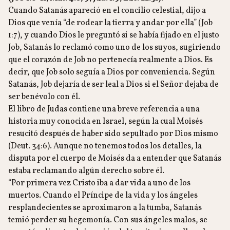
Cuando Satanás apareció en el concilio celestial, dijo a
Dios que venía “de rodear la tierra y andar por ella” (Job
1:7), y cuando Dios le preguntó si se había fijado en el justo
Job, Satanás lo reclamó como uno de los suyos, sugiriendo
que el corazón de Job no pertenecía realmente a Dios. Es
decir, que Job solo seguía a Dios por conveniencia. Según
Satanás, Job dejaría de ser leal a Dios si el Señor dejaba de
ser benévolo con él.
El libro de Judas contiene una breve referencia a una
historia muy conocida en Israel, según la cual Moisés
resucitó después de haber sido sepultado por Dios mismo
(Deut. 34:6). Aunque no tenemos todos los detalles, la
disputa por el cuerpo de Moisés da a entender que Satanás
estaba reclamando algún derecho sobre él.
“Por primera vez Cristo iba a dar vida a uno de los
muertos. Cuando el Príncipe de la vida y los ángeles
resplandecientes se aproximaron a la tumba, Satanás
temió perder su hegemonía. Con sus ángeles malos, se