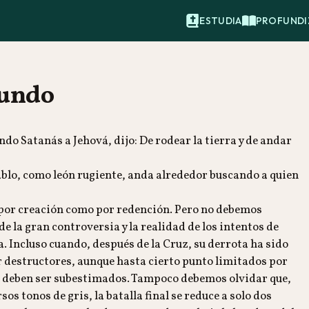
ESTUDIA
PROFUNDI
mundo
do Satanás a Jehová, dijo: De rodear la tierra y de andar
iablo, como león rugiente, anda alrededor buscando a quien
 por creación como por redención. Pero no debemos
de la gran controversia y la realidad de los intentos de
a. Incluso cuando, después de la Cruz, su derrota ha sido
der destructores, aunque hasta cierto punto limitados por
deben ser subestimados. Tampoco debemos olvidar que,
 tonos de gris, la batalla final se reduce a solo dos