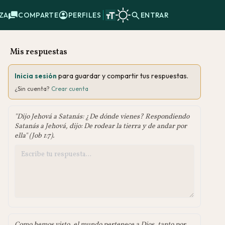
ZA
COMPARTE
PERFILES
ENTRAR
Mis respuestas
Inicia sesión
para guardar y compartir tus respuestas.
¿Sin cuenta?
Crear cuenta
"Dijo Jehová a Satanás: ¿De dónde vienes? Respondiendo
Satanás a Jehová, dijo: De rodear la tierra y de andar por
ella" (Job 1:7).
Como hemos visto, el mundo pertenece a Dios, tanto por