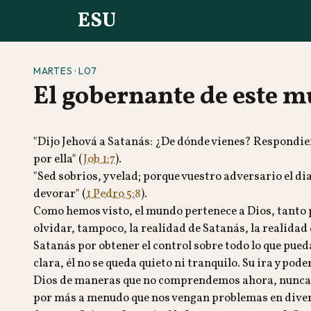
ESU
MARTES · L07
El gobernante de este 
"Dijo Jehová a Satanás: ¿De dónde vienes? Respondien
por ella" (
Job 1:7
).
"Sed sobrios, y velad; porque vuestro adversario el d
devorar" (
1 Pedro 5:8
).
Como hemos visto, el mundo pertenece a Dios, tanto
olvidar, tampoco, la realidad de Satanás, la realidad 
Satanás por obtener el control sobre todo lo que pued
clara, él no se queda quieto ni tranquilo. Su ira y po
Dios de maneras que no comprendemos ahora, nunca 
por más a menudo que nos vengan problemas en diversos