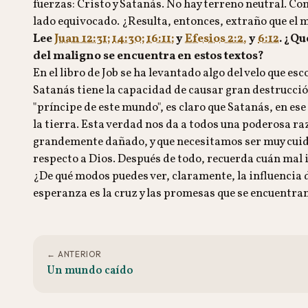
fuerzas: Cristo y Satanás. No hay terreno neutral. C
lado equivocado. ¿Resulta, entonces, extraño que el
Lee
Juan 12:31;
14:30;
16:11;
y
Efesios 2:2,
y
6:12
. ¿Qu
del maligno se encuentra en estos textos?
En el libro de Job se ha levantado algo del velo que e
Satanás tiene la capacidad de causar gran destrucción 
"príncipe de este mundo", es claro que Satanás, en ese
la tierra. Esta verdad nos da a todos una poderosa r
grandemente dañado, y que necesitamos ser muy cuida
respecto a Dios. Después de todo, recuerda cuán mal
¿De qué modos puedes ver, claramente, la influencia 
esperanza es la cruz y las promesas que se encuentran
← ANTERIOR
Un mundo caído